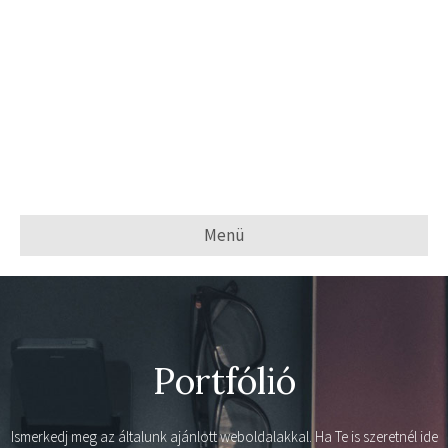
Menü
Portfólió
Ismerkedj meg az általunk ajánlott weboldalakkal. Ha Te is szeretnél ide