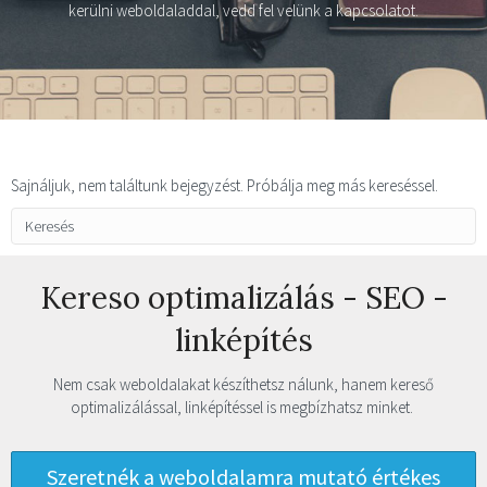
kerülni weboldaladdal, vedd fel velünk a kapcsolatot.
Sajnáljuk, nem találtunk bejegyzést. Próbálja meg más kereséssel.
Kereso optimalizálás - SEO -
linképítés
Nem csak weboldalakat készíthetsz nálunk, hanem kereső
optimalizálással, linképítéssel is megbízhatsz minket.
Szeretnék a weboldalamra mutató értékes