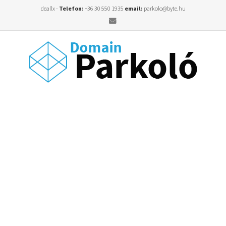
deallx -
Telefon:
+36 30 550 1935
email:
parkolo@byte.hu
Email