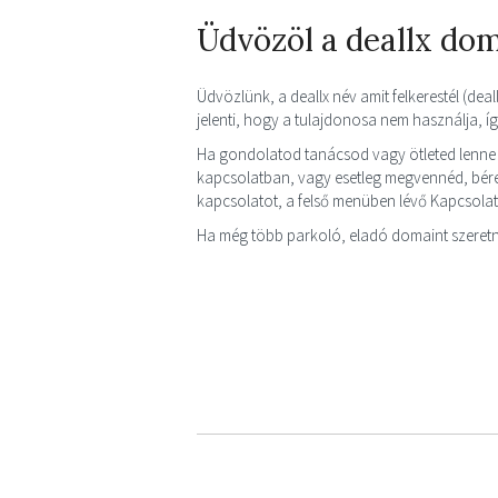
Üdvözöl a deallx do
Üdvözlünk, a deallx név amit felkerestél (deal
jelenti, hogy a tulajdonosa nem használja, 
Ha gondolatod tanácsod vagy ötleted lenne 
kapcsolatban, vagy esetleg megvennéd, bérel
kapcsolatot, a felső menüben lévő Kapcsola
Ha még több parkoló, eladó domaint szeretn