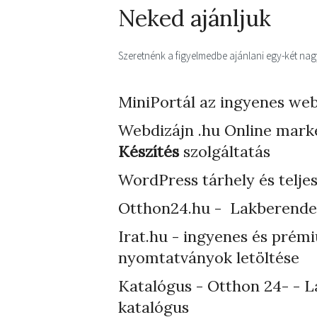
Neked ajánljuk
Szeretnénk a figyelmedbe ajánlani egy-két nagyo
MiniPortál az ingyenes web
Webdizájn
.hu Online mark
Készítés
szolgáltatás
WordPress tárhely
és telje
Otthon24.hu - Lakberende
Irat.hu - ingyenes és prém
nyomtatványok letöltése
Katalógus - Otthon 24- - L
katalógus