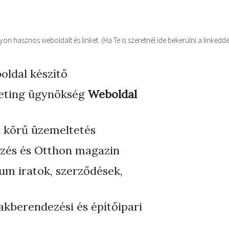
n hasznos weboldalt és linket. (Ha Te is szeretnél ide bekerülni a linkedde
oldal készítő
eting ügynökség
Weboldal
s körű üzemeltetés
zés és Otthon magazin
ium iratok, szerződések,
akberendezési és építőipari