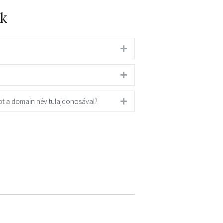
k
ot a domain név tulajdonosával?