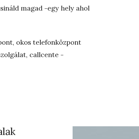
csináld magad -egy hely ahol
pont, okos telefonközpont
zolgálat, callcente -
alak