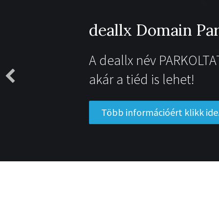
Legyen I
Ingyenes we
weboldal kés
Regisztrálok 