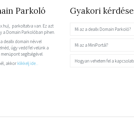
main Parkoló
Gyakori kérdése
lx.hu), parkoltatva van. Ez azt
Mi az a deallx Domain Parkoló?
így a Domain Parkolóban pihen.
a deallx domain névvel
Mi az a MiniPortál?
néd, úgy vedd fel velünk a
t menüpont segítségével.
Hogyan vehetem fel a kapcsolat
él, akkor
klikkelj ide...