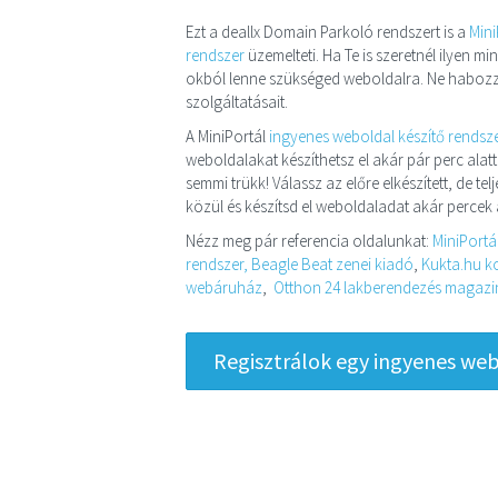
Ezt a deallx Domain Parkoló rendszert is a
Mini
rendszer
üzemelteti. Ha Te is szeretnél ilyen 
okból lenne szükséged weboldalra. Ne habozz
szolgáltatásait.
A MiniPortál
ingyenes weboldal készítő rendsz
weboldalakat készíthetsz el akár pár perc alatt
semmi trükk! Válassz az előre elkészített, de t
közül és készítsd el weboldaladat akár percek a
Nézz meg pár referencia oldalunkat:
MiniPortá
rendszer,
Beagle Beat zenei kiadó
,
Kukta.hu ko
webáruház
,
Otthon 24 lakberendezés magazin 
Regisztrálok egy ingyenes webo