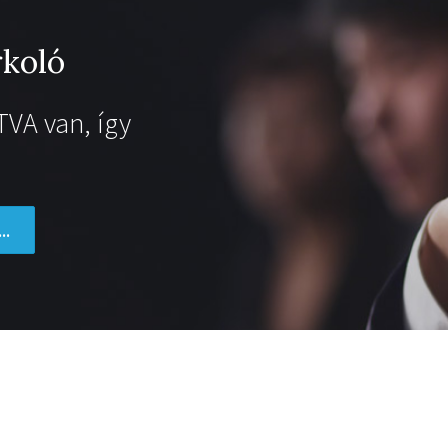
ngyen Weboldalad
boldal a MiniPortál,
zítő rendszerrel!
egy ingyenes weboldalt ...