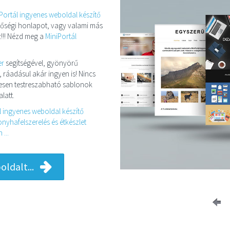
Portál ingyenes weboldal készítő
minőségi honlapot, vagy valami más
!!! Nézd meg a
MiniPortál
er
segítségével, gyönyörű
, ráadásul akár ingyen is! Nincs
eljesen testreszabható sablonok
latt.
l ingyenes weboldal készítő
nyhafelszerelés és étkészlet
...
ldalt...