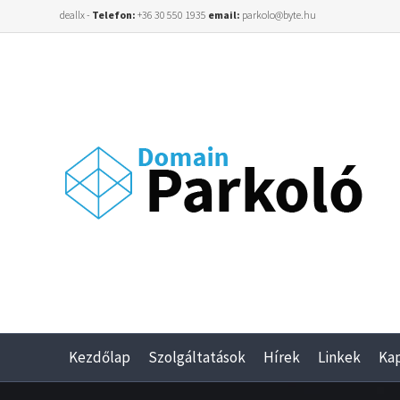
deallx -
Telefon:
+36 30 550 1935
email:
parkolo@byte.hu
Kezdőlap
Szolgáltatások
Hírek
Linkek
Ka