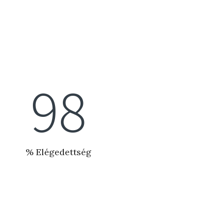
100
% Elégedettség